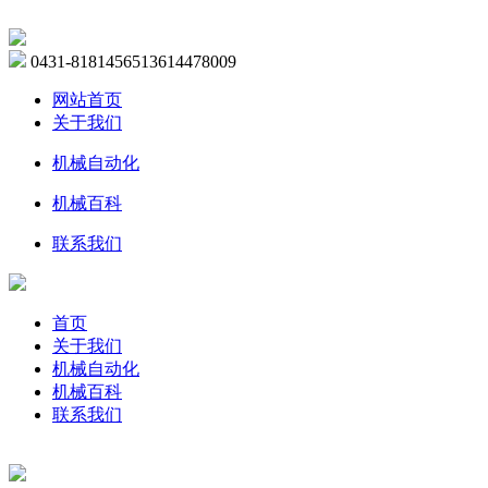
0431-81814565
13614478009
网站首页
关于我们
机械自动化
机械百科
联系我们
首页
关于我们
机械自动化
机械百科
联系我们