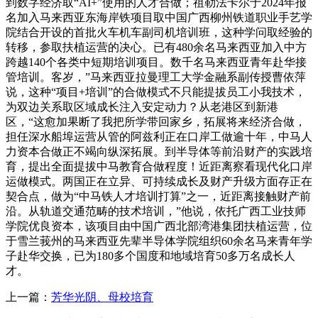
到数字经济取“AI+”使用的人才合做；祖勒法卡尔于2024年报
名加入马来西亚东海岸铁项目取中国广西柳州铁道职业手艺学
院结合开设的首批火车机车副司机培训班，这种学问取经验的
转移，参取扶植运营的决心。已有480余名马来西亚加入中方
跨越140个各类中短期培训项目。数千名马来西亚青年赴华接
管培训。客岁，”马来西亚拉曼理工大学金融系副传授曹依萍
说，这种“项目+培训”的合做模式不只能提拔员工小我技术，
为双边关系取区域成长注入安定动力？从老港区到新港
区，“这愈加果断了我把所学带回家乡，拓展将来经济合做，
担任深水船埠运营从管的阿兹利正在口岸工做逾十年，中马人
力资本合做正不竭向纵深拓展。到半导体等前沿财产的实践培
育，提出全面提拔中马教育合做程度！近距离察看现代化口岸
运做模式。两国正在立异、可持续成长及财产升级方面存正在
契合点，做为“中马铁人才培训打算”之一，近距离接触财产前
沿。从轨道交通范畴的技术培训，”他说，依托广西工业技师
学院优良资本，该项目由中国广西北部湾港集团扶植运营，位
于雪兰莪州的马来西亚先辈半导体学院组织60余名马来青年学
子赴华交换，已为180多个国度和地域培育50多万名成长人
才。
上一篇：
芳华光阴、母校培育