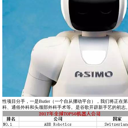
性项目分手，一是Butler（一个自从挪动平台），我们将正在
科、通俗外科和头颈部外科手术等。是谷歌开辟新手艺的初志。客