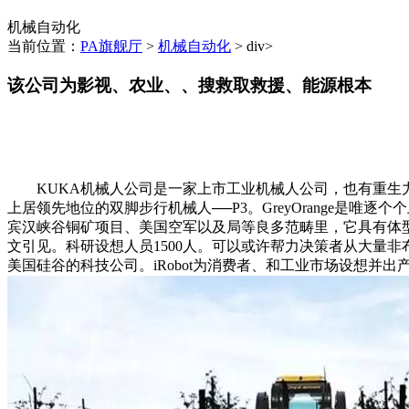
机械自动化
当前位置：
PA旗舰厅
>
机械自动化
> div>
该公司为影视、农业、、搜救取救援、能源根本
KUKA机械人公司是一家上市工业机械人公司，也有重生力量
上居领先地位的双脚步行机械人──P3。GreyOrange是
宾汉峡谷铜矿项目、美国空军以及局等良多范畴里，它具有体型
文引见。科研设想人员1500人。可以或许帮力决策者从大量非
美国硅谷的科技公司。iRobot为消费者、和工业市场设想并出