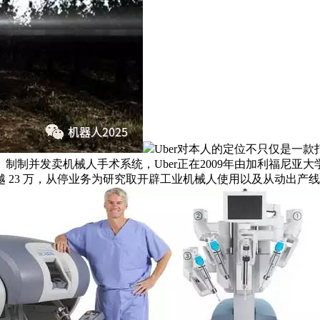
Uber对本人的定位不只仅是一
制并发卖机械人手术系统，Uber正在2009年由加利福尼亚大
 万，从停业务为研究取开辟工业机械人使用以及从动出产线的拆卸和