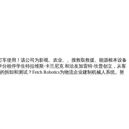
款打车使用！该公司为影视、农业、、搜救取救援、能源根本设备
学分校停学生特拉维斯·卡兰尼克 和洽友加雷特·坎普创立，从客
测试？Fetch Robotics为物流企业建制机械人系统。努