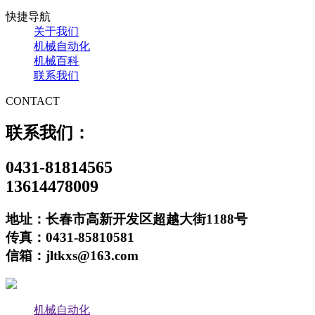
快捷导航
关于我们
机械自动化
机械百科
联系我们
CONTACT
联系我们：
0431-81814565
13614478009
地址：长春市高新开发区超越大街1188号
传真：0431-85810581
信箱：jltkxs@163.com
机械自动化