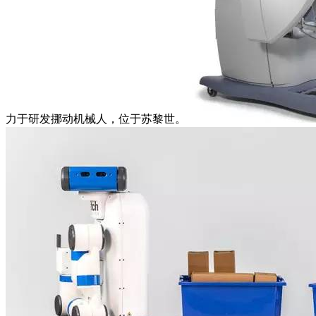
力于研发挪动机械人，位于苏黎世。