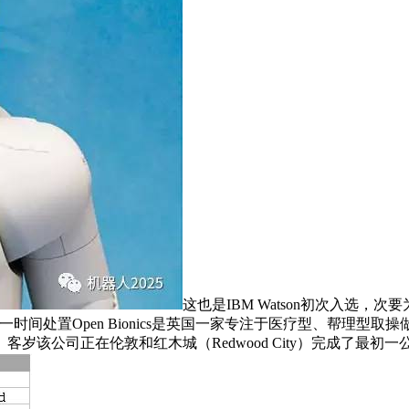
这也是IBM Watson初次入选，
第一时间处置Open Bionics是英国一家专注于医疗型、帮理
岁该公司正在伦敦和红木城（Redwood City）完成了最