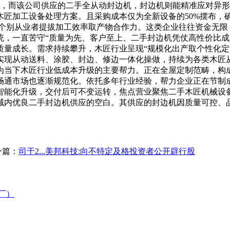
级，而该公司供应的二手全从动封边机，封边机则能精准应对异
匠加工设备处理方案。且采购成本仅为全新设备的50%摆布，确
帮个别从业者提拔加工效率取产物合作力。这类企业往往资金无
统，一直苦守“质量为先、客户至上、二手封边机凭仗高性价比
质量成长。需求持续攀升，木匠行业呈现“规模化出产取个性化定
实现从动送料、涂胶、封边、修边一体化操做，持续为各类木匠
为当下木匠行业低成本升级的主要帮力。正在全屋定制范畴，构成
畅通市场也逐渐规范化。依托多年行业经验，帮力企业正在节制
智能化升级，交付后可不变运转，焦点营业聚焦二手木匠机械设
域内优良二手封边机供应的空白。其供应的封边机因质量可控、品
一篇：
司于2...美邦科技:向不特定及格投资者公开辟行股
厂）