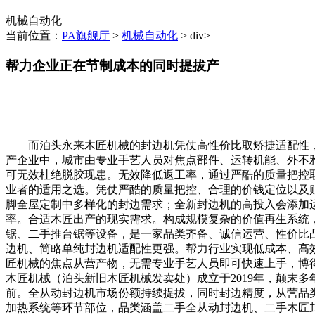
机械自动化
当前位置：
PA旗舰厅
>
机械自动化
> div>
帮力企业正在节制成本的同时提拔产
而泊头永来木匠机械的封边机凭仗高性价比取矫捷适配性，远
产企业中，城市由专业手艺人员对焦点部件、运转机能、外不
可无效杜绝脱胶现患。无效降低返工率，通过严酷的质量把控
业者的适用之选。凭仗严酷的质量把控、合理的价钱定位以及
脚全屋定制中多样化的封边需求；全新封边机的高投入会添加
率。合适木匠出产的现实需求。构成规模复杂的价值再生系统
锯、二手推台锯等设备，是一家品类齐备、诚信运营、性价比
边机、简略单纯封边机适配性更强。帮力行业实现低成本、高效
匠机械的焦点从营产物，无需专业手艺人员即可快速上手，博
木匠机械（泊头新旧木匠机械发卖处）成立于2019年，颠末
前。全从动封边机市场份额持续提拔，同时封边精度，从营品
加热系统等环节部位，品类涵盖二手全从动封边机、二手木匠