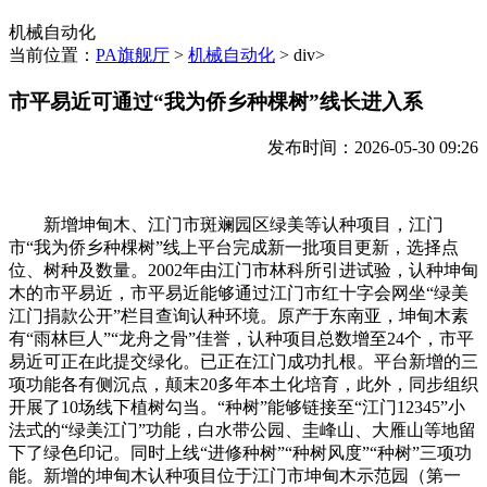
机械自动化
当前位置：
PA旗舰厅
>
机械自动化
> div>
市平易近可通过“我为侨乡种棵树”线长进入系
发布时间：2026-05-30 09:26
新增坤甸木、江门市斑斓园区绿美等认种项目，江门
市“我为侨乡种棵树”线上平台完成新一批项目更新，选择点
位、树种及数量。2002年由江门市林科所引进试验，认种坤甸
木的市平易近，市平易近能够通过江门市红十字会网坐“绿美
江门捐款公开”栏目查询认种环境。原产于东南亚，坤甸木素
有“雨林巨人”“龙舟之骨”佳誉，认种项目总数增至24个，市平
易近可正在此提交绿化。已正在江门成功扎根。平台新增的三
项功能各有侧沉点，颠末20多年本土化培育，此外，同步组织
开展了10场线下植树勾当。“种树”能够链接至“江门12345”小
法式的“绿美江门”功能，白水带公园、圭峰山、大雁山等地留
下了绿色印记。同时上线“进修种树”“种树风度”“种树”三项功
能。新增的坤甸木认种项目位于江门市坤甸木示范园（第一