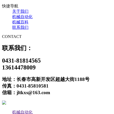
快捷导航
关于我们
机械自动化
机械百科
联系我们
CONTACT
联系我们：
0431-81814565
13614478009
地址：长春市高新开发区超越大街1188号
传真：0431-85810581
信箱：jltkxs@163.com
机械自动化