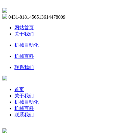
0431-81814565
13614478009
网站首页
关于我们
机械自动化
机械百科
联系我们
首页
关于我们
机械自动化
机械百科
联系我们