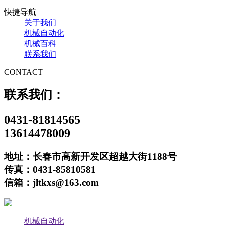
快捷导航
关于我们
机械自动化
机械百科
联系我们
CONTACT
联系我们：
0431-81814565
13614478009
地址：长春市高新开发区超越大街1188号
传真：0431-85810581
信箱：jltkxs@163.com
机械自动化