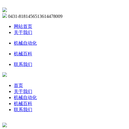
0431-81814565
13614478009
网站首页
关于我们
机械自动化
机械百科
联系我们
首页
关于我们
机械自动化
机械百科
联系我们