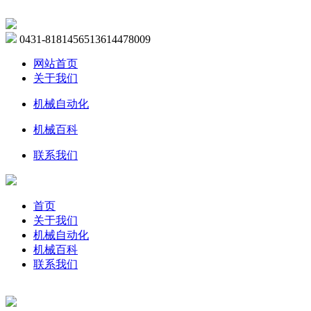
0431-81814565
13614478009
网站首页
关于我们
机械自动化
机械百科
联系我们
首页
关于我们
机械自动化
机械百科
联系我们