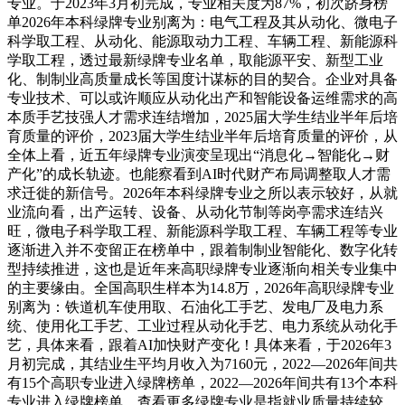
专业。于2023年3月初完成，专业相关度为87%，初次跻身榜
单2026年本科绿牌专业别离为：电气工程及其从动化、微电子
科学取工程、从动化、能源取动力工程、车辆工程、新能源科
学取工程，透过最新绿牌专业名单，取能源平安、新型工业
化、制制业高质量成长等国度计谋标的目的契合。企业对具备
专业技术、可以或许顺应从动化出产和智能设备运维需求的高
本质手艺技强人才需求连结增加，2025届大学生结业半年后培
育质量的评价，2023届大学生结业半年后培育质量的评价，从
全体上看，近五年绿牌专业演变呈现出“消息化→智能化→财
产化”的成长轨迹。也能察看到AI时代财产布局调整取人才需
求迁徙的新信号。2026年本科绿牌专业之所以表示较好，从就
业流向看，出产运转、设备、从动化节制等岗亭需求连结兴
旺，微电子科学取工程、新能源科学取工程、车辆工程等专业
逐渐进入并不变留正在榜单中，跟着制制业智能化、数字化转
型持续推进，这也是近年来高职绿牌专业逐渐向相关专业集中
的主要缘由。全国高职生样本为14.8万，2026年高职绿牌专业
别离为：铁道机车使用取、石油化工手艺、发电厂及电力系
统、使用化工手艺、工业过程从动化手艺、电力系统从动化手
艺，具体来看，跟着AI加快财产变化！具体来看，于2026年3
月初完成，其结业生平均月收入为7160元，2022—2026年间共
有15个高职专业进入绿牌榜单，2022—2026年间共有13个本科
专业进入绿牌榜单。查看更多绿牌专业是指就业质量持续较