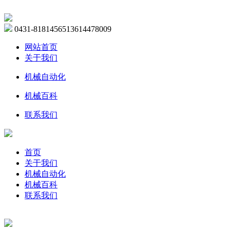
0431-81814565
13614478009
网站首页
关于我们
机械自动化
机械百科
联系我们
首页
关于我们
机械自动化
机械百科
联系我们