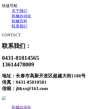
快捷导航
关于我们
机械自动化
机械百科
联系我们
CONTACT
联系我们：
0431-81814565
13614478009
地址：长春市高新开发区超越大街1188号
传真：0431-85810581
信箱：jltkxs@163.com
机械自动化