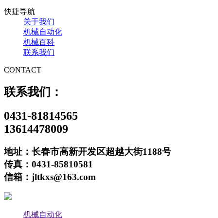
快捷导航
关于我们
机械自动化
机械百科
联系我们
CONTACT
联系我们：
0431-81814565
13614478009
地址：长春市高新开发区超越大街1188号
传真：0431-85810581
信箱：jltkxs@163.com
机械自动化