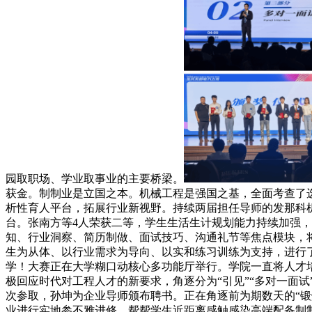
园取职场、学业取事业的主要桥梁。
获金。制制业是立国之本。机械工程是强国之基，全面考查了
析性育人平台，拓展行业新视野。持续两届担任导师的发那科
台。张南方等4人荣获二等，学生生活生计规划能力持续加强，
知、行业洞察、简历制做、面试技巧、沟通礼节等焦点模块，将
生为从体、以行业需求为导向、以实和练习训练为支持，进行
学！大赛正在大学糊口动核心多功能厅举行。学院一直将人才
极回应时代对工程人才的新要求，角逐分为“引见”“多对一面试
次参取，孙坤为企业导师颁布聘书。正在角逐前为期数天的“锻
业进行实地参不雅进修，帮帮学生近距离感触感染高端配备制