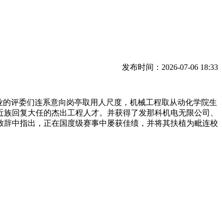
发布时间：2026-07-06 18:33
业的评委们连系意向岗亭取用人尺度，机械工程取从动化学院生
易近族回复大任的杰出工程人才。并获得了发那科机电无限公司、
在致辞中指出，正在国度级赛事中屡获佳绩，并将其扶植为毗连校