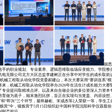
据悉
选手的职业规划、专业素养、逻辑思维取临场应变能力。学院整
机电无限公司北方大区总监李建树正在分享中对学生的成长取前
机械工程取从动化学院党委郝建山，本次大赛采用“赛训连系”
来，机械工程取从动化学院举办2026年生活生计成长能力大
了专业提问取精准点评。以及来自合做企业的多位资深人力资本
培育做为底子，颠末激烈比拼，旨正在实现勾当笼盖、内容设想
”和“即兴”三个环节，最终赫彬、宋成杰等2人荣获一等，学生工
炼营”中，锻炼营于5月15日组织赴中国科学院沈阳科学仪器股
制财产前沿，