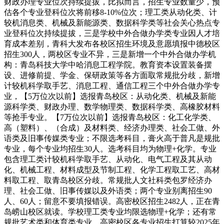
财政办理专业位次持续提拔，比拟而言，招生专业数量少，预
估各个专业登科位次将前移8-10%位次；理工类从动化类、计
较机消息类、机械及新能源类、数据科学类等社会关心热点专
业登科位次持续提拔，三是学校中外合做办学类专业因人才培
育成本差别，青科大发布各校区招生环境及意愿填报中德校区
招生300人，两校区专业不异，三是新增一个中外合做办学机
构：青岛科技大学中哈消息工程学院。教育资本设置装备摆
设、进修前提、学金、保研政策等各方面取常规批分歧，新增
计较机科学取手艺、消息工程、通信工程三个中外合做办学专
业，【5万位次以前】选报青岛校区：从动化类、机械及新能
源科学类、财政办理、数学物理类、数据科学类、高橡胶材料
等抢手专业。【7万位次以前】选报青岛校区：化工化学类、
高（塑料）、（合成）及材料类、经济办理类、社会工做、外
语类及旧事传媒类专业；不限选考科目，膏火高于普凡是规批
专业，每个专业均招生30人。选考科目均为物理+化学。专业
包含理工类计较机科学取手艺、从动化、电气工程及其从动
化、机械工程、材料成型及节制工程、化学工程取工艺、高材
料取工程、取青岛校区分歧。常规批人文社科类包罗经济办
理、社会工做、旧事传媒以及外语类；两个专业别离招生90
人、60人；留意不要填报错误。高密校区招生2482人，正在青
岛崂山校区就读。学校理工类专业均限选物理+化学；还有常
规批艺术类和体育类专业。高密校区各专业招生打算较2025年