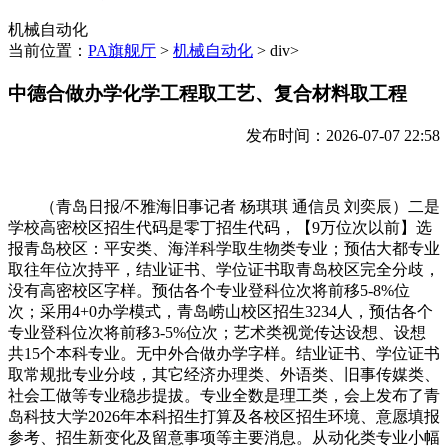
机械自动化
当前位置：
PA旗舰厅
>
机械自动化
> div>
中德合做办学化学工程取工艺、复合材料取工程
发布时间：2026-07-07 22:58
（青岛日报/不雅海旧事记者 杨琪琪 通信员 刘奕辰）二是
学校高密校区招生代码是零丁招生代码，【9万位次以前】选
报青岛校区：平安类、海洋科学取生物类专业；预估大都专业
取往年位次持平，结业证书、学位证书取青岛校区完全分歧，
没有高密校区字样。预估各个专业登科位次将前移5-8%位
次；采用4+0办学模式，青岛崂山校区招生3234人，预估各个
专业登科位次将前移3-5%位次；艺术类视觉传达设想、设想
共15个本科专业。无中外合做办学字样。结业证书、学位证书
取常规批专业分歧，其它经济办理类、外语类、旧事传媒类、
社会工做等专业稳步提拔。专业全数是理工类，会上发布了青
岛科技大学2026年本科招生打算及各校区招生环境、意愿填报
参考、招生新变化及留意事项等主要消息。从动化类专业小幅