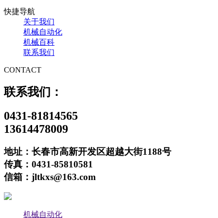
快捷导航
关于我们
机械自动化
机械百科
联系我们
CONTACT
联系我们：
0431-81814565
13614478009
地址：长春市高新开发区超越大街1188号
传真：0431-85810581
信箱：jltkxs@163.com
机械自动化