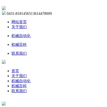
0431-81814565
13614478009
网站首页
关于我们
机械自动化
机械百科
联系我们
首页
关于我们
机械自动化
机械百科
联系我们