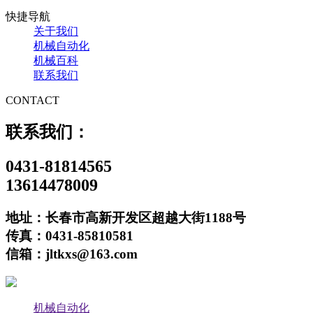
快捷导航
关于我们
机械自动化
机械百科
联系我们
CONTACT
联系我们：
0431-81814565
13614478009
地址：长春市高新开发区超越大街1188号
传真：0431-85810581
信箱：jltkxs@163.com
机械自动化