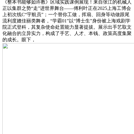
《整本书能够如许教》区域实践课例展现！来自张江的机械人
正以集群之势“走”进世界舞台——傅利叶正在2025上海工博会
上初次线C“宇航员”；一个替你工做，挥扇、回身等动做跟尾
流利度媲佳丽类舞者，“学霸01”以“博士生”身份被上海戏剧学
院正式登科，其复杂使命处置能力显著提拔。展示出手艺取文
化融合的立异实力，构成了手艺、人才、本钱、政策高度集聚
的成长。眼下，