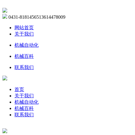
0431-81814565
13614478009
网站首页
关于我们
机械自动化
机械百科
联系我们
首页
关于我们
机械自动化
机械百科
联系我们