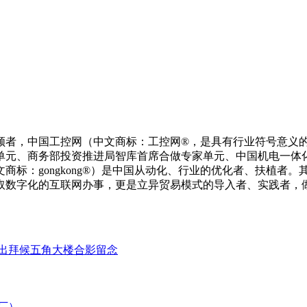
者，中国工控网（中文商标：工控网®，是具有行业符号意义的
单元、商务部投资推进局智库首席合做专家单元、中国机电一体
商标：gongkong®）是中国从动化、行业的优化者、扶植者
数字化的互联网办事，更是立异贸易模式的导入者、实践者，做
出拜候五角大楼合影留念
厂）