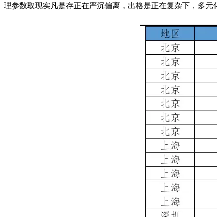
理参数取现实凡是存正在严沉偏离，出格是正在复杂下，多元