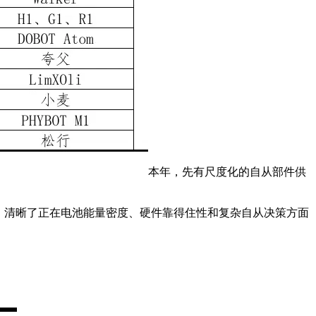
本年，先有尺度化的自从部件供
，清晰了正在电池能量密度、硬件靠得住性和复杂自从决策方面