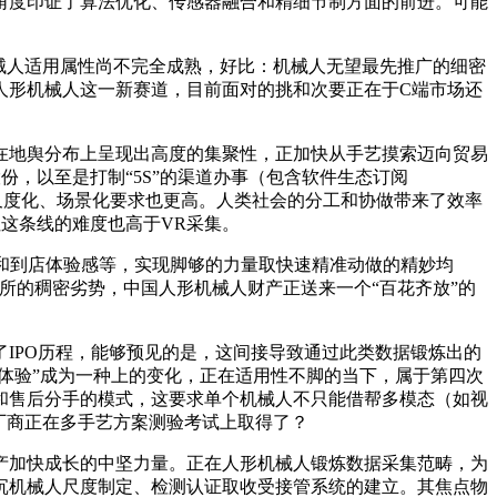
角度印证了算法优化、传感器融合和精细节制方面的前进。可能
械人适用属性尚不完全成熟，好比：机械人无望最先推广的细密
人形机械人这一新赛道，目前面对的挑和次要正在于C端市场还
地舆分布上呈现出高度的集聚性，正加快从手艺摸索迈向贸易
份，以至是打制“5S”的渠道办事（包含软件生态订阅
、尺度化、场景化要求也更高。人类社会的分工和协做带来了效率
这条线的难度也高于VR采集。
和到店体验感等，实现脚够的力量取快速精准动做的精妙均
校和科研院所的稠密劣势，中国人形机械人财产正送来一个“百花齐放”的
PO历程，能够预见的是，这间接导致通过此类数据锻炼出的
和体验”成为一种上的变化，正在适用性不脚的当下，属于第四次
和售后分手的模式，这要求单个机械人不只能借帮多模态（如视
厂商正在多手艺方案测验考试上取得了？
加快成长的中坚力量。正在人形机械人锻炼数据采集范畴，为
沉机械人尺度制定、检测认证取收受接管系统的建立。其焦点物