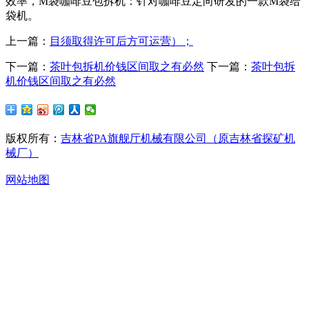
效率，M袋咖啡豆包拆机：针对咖啡豆定向研发的一款M袋给
袋机。
上一篇：
目须取得许可后方可运营）；
下一篇：
茶叶包拆机价钱区间取之有必然
下一篇：
茶叶包拆
机价钱区间取之有必然
版权所有：
吉林省PA旗舰厅机械有限公司（原吉林省探矿机
械厂）
网站地图