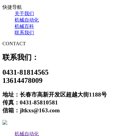
快捷导航
关于我们
机械自动化
机械百科
联系我们
CONTACT
联系我们：
0431-81814565
13614478009
地址：长春市高新开发区超越大街1188号
传真：0431-85810581
信箱：jltkxs@163.com
机械自动化