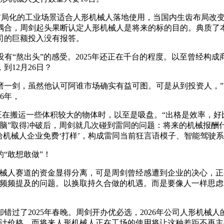
度布局化的工业场景适合人形机械人落地使用，当国内生齿布局改
耦合，周剑起头果断认定人形机械人是将来的标的目的。典质了
司的巨额投入没有报答。
“熬出头”的感受。2025年还正在千台的程度。以至曾经构成商
12月26日？
剑，虽然他认可阿谁市场确实有益可图。可是从到投资人，”周
6年，
正在搬运一些体积较大的物体时，以至是吸盘。“出格是效率，好
脑”取得冲破后，周剑就几次碰到雷同的问题：将来的机械报酬什
给机械人企业免费‘打样’，构成雷同当前狂言语模子、智能驾驶
的“敢想敢做”！
械人赛道的资金显得分离，可是周剑曾经感遭到企业的决心，正
被频频提及的问题。以换取持久合做的机遇。而是要像人一样思虑
了2025年春晚。周剑开办优必选，2026年公司人形机械人的
不计价格。而将来人形机械人正在工场的使用将让这种差距不再