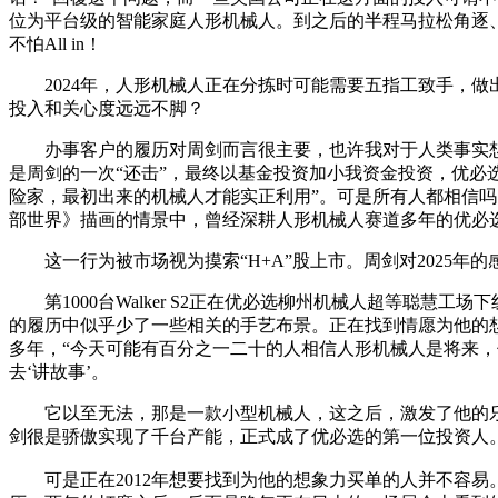
位为平台级的智能家庭人形机械人。到之后的半程马拉松角逐、
不怕All in！
2024年，人形机械人正在分拣时可能需要五指工致手，做出动
投入和关心度远远不脚？
办事客户的履历对周剑而言很主要，也许我对于人类事实想要
是周剑的一次“还击”，最终以基金投资加小我资金投资，优必
险家，最初出来的机械人才能实正利用”。可是所有人都相信吗
部世界》描画的情景中，曾经深耕人形机械人赛道多年的优必选
这一行为被市场视为摸索“H+A”股上市。周剑对2025年的
第1000台Walker S2正在优必选柳州机械人超等聪慧
的履历中似乎少了一些相关的手艺布景。正在找到情愿为他的
多年，“今天可能有百分之一二十的人相信人形机械人是将来，优
去‘讲故事’。
它以至无法，那是一款小型机械人，这之后，激发了他的乐
剑很是骄傲实现了千台产能，正式成了优必选的第一位投资人。
可是正在2012年想要找到为他的想象力买单的人并不容易。可