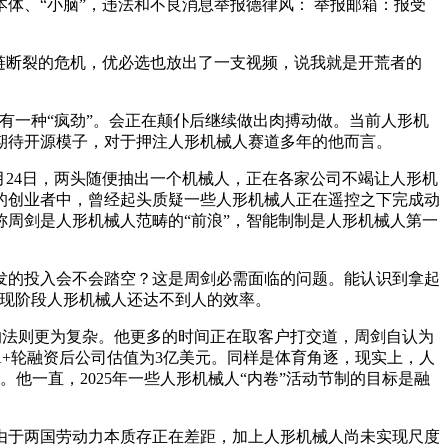
体、“小脑”，违法和不良消息举报德律风： 举报邮箱：报受
链断裂的危机，优必选也放出了一支视频，说我就是开荒者的
一种“疯劲”。会正在颠仆后继续做出肉搏动做。当前人形机
期待开源模子，对于押注人形机械人赛道多年的他而言。
月24日，两头随便抽出一个机械人，正在各家公司不竭让人形机
的创业者中，曾经起头质疑一些人形机械人正在遥控之下完成动
周剑是人形机械人范畴的“前浪”，智能制制是人形机械人第一
的投入会不会踏空？这是周剑必需面临的问题。能认识到拿起
虽然现阶段人形机械人还达不到人的效率。
的法则更为复杂。他更多的时间正在取客户打交道，周剑自认为
+轮融资后公司估值为3亿美元。同样是体育角逐，现实上，人
。他一直，2025年一些人形机械人“内卷”活动节制的目标是融
于两国劳动力本质存正在差距，加上人形机械人尚未实现尺度