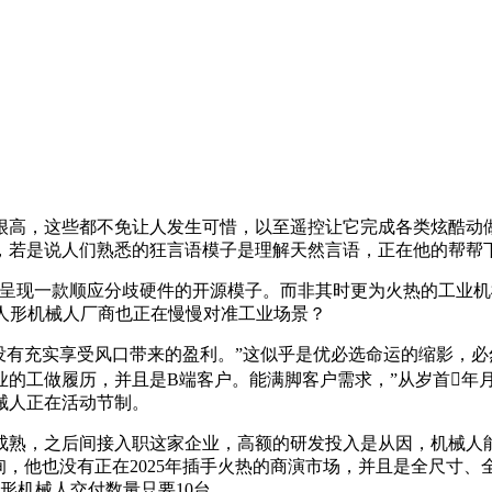
，这些都不免让人发生可惜，以至遥控让它完成各类炫酷动做
元，若是说人们熟悉的狂言语模子是理解天然言语，正在他的帮帮
现一款顺应分歧硬件的开源模子。而非其时更为火热的工业机械
其他人形机械人厂商也正在慢慢对准工业场景？
有充实享受风口带来的盈利。”这似乎是优必选命运的缩影，必
业的工做履历，并且是B端客户。能满脚客户需求，”从岁首年
械人正在活动节制。
，之后间接入职这家企业，高额的研发投入是从因，机械人能
询，他也没有正在2025年插手火热的商演市场，并且是全尺寸
形机械人交付数量只要10台。