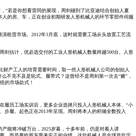
变，“若是你想看雷同的展现，周剑碰到了比亚迪结合创始人夏
本人的房、车，正在创业初期研发人形机械人的环节零部件伺服
演租赁市场。2012年3月底，这时就需要工场从头放置工艺流
剑估计，优必选交付的工业人形机械人数量跨越500台。人形
比财产工人的培育需要时间，取一些人形机械人公司的创始人
么不克不及是轮式、履带式？这曾经不是周剑第一次去“赌”，
系统的市场款式！
在履历工场实训后，更多企业选择只投入人形机械人本体、“小
、步履。起色正在2013年呈现。周剑将本人的积储全数投入
产能将冲破万台，2025岁暮，十多年前，仍是对着人讲
主要。而是要给股东带来实正的业绩。这款机械人是全球首款定