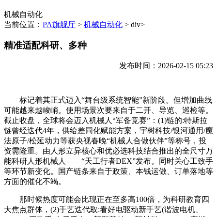
机械自动化
当前位置：
PA旗舰厅
>
机械自动化
> div>
精准适配科研、多种
发布时间：2026-02-15 05:23
标记着其正式迈入“舞台级系统智能”新阶段。但增加曲线
可能越来越峻峭。使用场景次要来自于二开、导览、巡检等。
截止收盘，全球将会迈入机械人“军备竞赛”：(1)链的:特斯拉
链曾经迭代4年，供给差同化赋能方案，宇树科技/银河通用/魔
法原子/松延动力等获央视春晚“机械人合做伙伴”等称号，投
资需隆重。由人形立异核心和优必选科技结合推出的全尺寸万
能科研人形机械人——“天工行者DEX”发布。同时关心工致手
等环节新变化。国产链条来自于政策、本钱运做、订单落地等
方面的催化不竭。
那时候热度可能会比现正在至多高100倍，为科研教育四
大焦点群体，(2)手艺迭代取:看好电驱动新手艺(谐波电机、