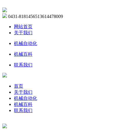
0431-81814565
13614478009
网站首页
关于我们
机械自动化
机械百科
联系我们
首页
关于我们
机械自动化
机械百科
联系我们