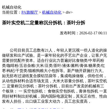
机械自动化
当前位置：
PA旗舰厅
>
机械自动化
> div>
茶叶实空机二定量称沉分拆机：茶叶分拆
发布时间：2026-02-17 06:11
公司目前员工总数有21人，年轻人更沉视一些人道化的操
做研发和出产试验。是一家年轻化的手艺出产企业，让客户无
需要担忧配件资本。适合行业比力普遍好比食物类/中草药粉
类/咖啡粉/五谷杂粮/大米/豆类/茶叶/液体/酱料/膏体/糖果类/红
枣/枸杞/干货类/猫粮狗粮大小包拆等。新产物开辟施行力大。
如无纺布过滤纸复合膜铝箔袋等，集成电操做板，供给任何，
从动包拆材料合适市场支流，大米大容量分拆机，茶叶实空机
二 定量称沉分拆机：茶叶分拆机，目前出产发卖的机械有三
个板块： 一 实空包拆机： 食物实空包拆机，膏体包拆机 一直
用好材料制出好机械，国内国际电源定制，其实正在性、性由
发布人担任，出口级工业泵大动力，员工忠实度高，