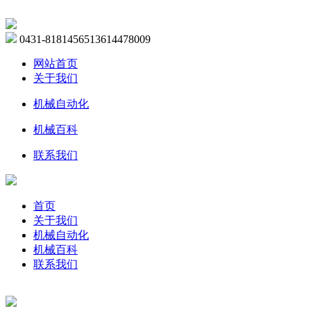
0431-81814565
13614478009
网站首页
关于我们
机械自动化
机械百科
联系我们
首页
关于我们
机械自动化
机械百科
联系我们