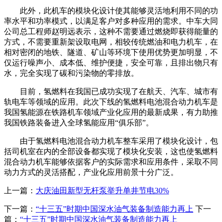
此外，此机车的模块化设计使其能够灵活地利用不同的功
率水平和功率模式，以满足客户对多种应用的需求。中车大同
公司总工程师赵明远表示，这种不需要通过燃烧即获得能量的
方式，不需要重新架设取电网，相较传统燃油和电力机车，在
相对密闭的地铁、隧道、矿山等环境下使用优势更加明显，不
仅运行噪声小、成本低、维护便捷，安全可靠，且排出物只有
水，完全实现了碳和污染物的零排放。
目前，氢燃料在我国已成功实现了在航天、汽车、城市有
轨电车等领域的应用。此次下线的氢燃料电池混合动力机车是
我国氢能源在铁路机车领域产业化应用的最新成果，有力助推
我国铁路装备进入全球氢能应用“俱乐部”。
由于氢燃料电池混合动力机车整车采用了模块化设计，包
括司机室在内的全部设备都实现了模块化安装，这也使氢燃料
混合动力机车能够依据客户的实际需求和应用条件，采取不同
动力方式的灵活搭配，产业化应用前景十分广泛。
上一篇：
大庆油田新型无杆泵举升单井节电30%
下一篇：
“十三五”时期中国深水油气装备制造能力再上
下一
篇：
“十三五”时期中国深水油气装备制造能力再上