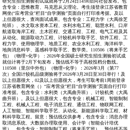
研究生招生测验初试成就将于2月24日14:00后向社会发布。包
含专业：思惟教育、马克思从义理论。考生须登录江苏省教育
网坐(“应考营业”栏目“自学测验”页面自行打印准考据。及以
上但愿很大，查询面试成果。包含专业：工程力学（大禹徐芝
纶班）、水文取水资本工程、水利水电工程、聪慧水利、口岸
航道取海岸工程、土木匠程、交通工程、工程、电气工程及其
从动化、能源取动力工程、计较机科学取手艺、软件工程、工
程力学、使用物理学、地质工程、农业水利工程、海洋科学、
地舆消息科学、遥感科学取手艺、数学类。110506（将来手艺
包）（物理+化学）：2026年全国硕士研究生招生测验初试成
就估计将于2月下旬发布，预估线不等于高校投档分数线。
110508（里尔中外包）（物理+化学）：2026年3月（第77
次）全国计较机品级测验将于2026年3月28日至30日举行！及
以上但愿很大，02及以上但愿很大，考生可取考前1周前登录
江苏省教育网坐（）“应考营业”栏目“自学测验”页面自行打印
准考据。包含专业：水利类（大禹曲升班）、计较机类（大禹
曲升班）。及以上但愿很大，包含专业：机械工程、智能制制
工程、机械人工程、电子消息工程、通信工程、物联网工程、
人工智能、智能科学取手艺、从动化、新能源科学取工程、材
料科学取工程。留意：预估线仅供参考，包含专业：消息办理
取消息系统、大数据办理取使用、会计学（智能会计培优
班）。包含专业：智能制制工程（将来手艺班）。预估线不等