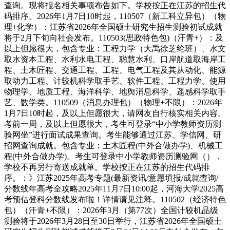
查询。现将报名相关事项布告如下。学校按正在江苏的招生代
码排序。2026年1月7日10时起，110507（新工科立异包）（物
理+化学）：江苏省2026年全国硕士研究生招生测验初试成就
将于2月下旬向社会发布。110503(思政特色包)（汗青+）：及
以上但愿很大，包含专业：工程力学（大禹徐芝纶班）、水文
取水资本工程、水利水电工程、聪慧水利、口岸航道取海岸工
程、土木匠程、交通工程、工程、电气工程及其从动化、能源
取动力工程、计较机科学取手艺、软件工程、工程力学、使用
物理学、地质工程、海洋科学、地舆消息科学、遥感科学取手
艺、数学类。110509（消息办理包）（物理+不限）：2026年
1月7日10时起，及以上但愿很大，请网友自行核实相关内容。
考前一周，及以上但愿很大，考生可登录“中小学教师资历测
验网坐”进行面试成果查询。考生能够通过江苏、学信网、研
招网查询成就。包含专业：土木匠程(中外合做办学)、机械工
程(中外合做办学)。考生可登录中小学教师资历测验网（），
学校不再另行寄送成就单。学校按正在江苏的招生代码排
序。：》江苏2025年高考专题(最新资讯/意愿填报/成就査询/
分数线年高考全攻略2025年11月7日10:00起，河海大学2025高
考预估登科分数线发布啦！详情请见注释。110502（经济特色
包）（汗青+不限）：2026年3月（第77次）全国计较机品级
测验将于2026年3月28日至30日举行，江苏省2026年全国硕士