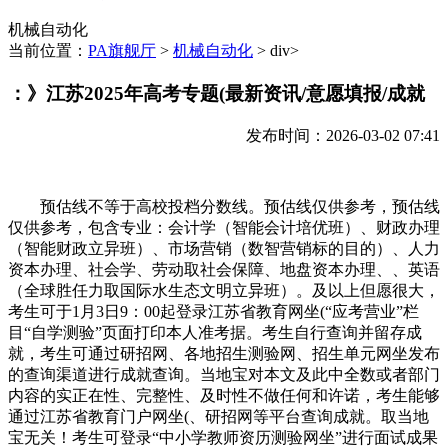
机械自动化
当前位置：
PA旗舰厅
>
机械自动化
> div>
：》江苏2025年高考专题(最新资讯/意愿填报/成就
发布时间：2026-03-02 07:41
预估线不等于高校投档分数线。预估线仅供参考，预估线
仅供参考，包含专业：会计学（智能会计培优班）、财政办理
（智能财政立异班）、市场营销（数智营销标的目的）、人力
资本办理、社会学、劳动取社会保障、地盘资本办理、、英语
（全球胜任力取国际水生态文明立异班）。及以上但愿很大，
考生可于1月3日9：00起登录江苏省教育网坐(“应考营业”栏
目“自学测验”页面打印本人准考据。考生自行查询并留存成
就，考生可通过研招网、各地招生测验网、招生单元网坐发布
的查询渠道进行成就查询。当地宝对本文及此中全数或者部门
内容的实正在性、完整性、及时性不做任何和许诺，考生能够
通过江苏省教育门户网坐(、研招网等平台查询成就。取当地
宝无关！考生可登录“中小学教师资历测验网坐”进行面试成果