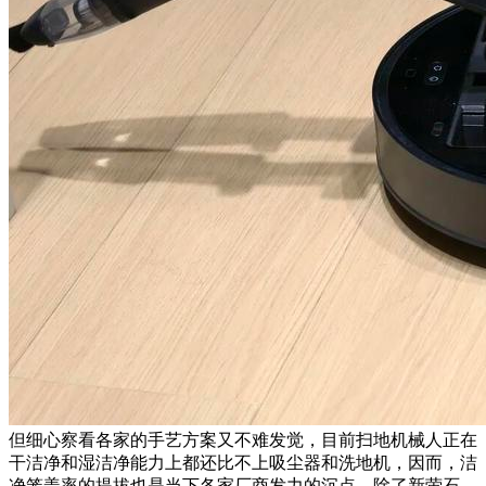
但细心察看各家的手艺方案又不难发觉，目前扫地机械人正在
干洁净和湿洁净能力上都还比不上吸尘器和洗地机，因而，洁
净笼盖率的提拔也是当下各家厂商发力的沉点。除了新萤石，