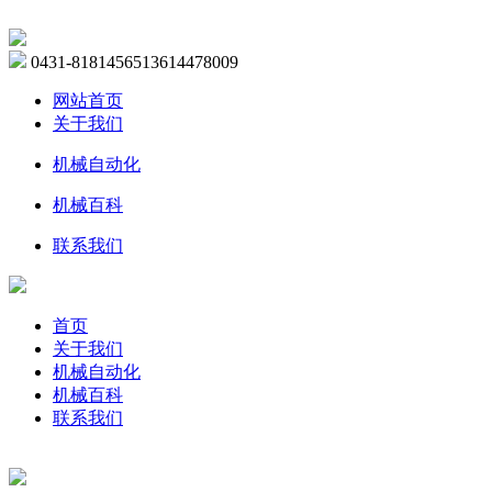
0431-81814565
13614478009
网站首页
关于我们
机械自动化
机械百科
联系我们
首页
关于我们
机械自动化
机械百科
联系我们