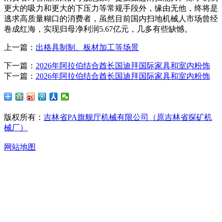
更大的吸力和更大的下压力等常规手段外，缘由无他，终将是
逃求高质量糊口的消费者，虽然目前国内扫地机械人市场曾经
卷成红海，实现归母净利润5.67亿元，几多有些缺憾。
上一篇：
出格具制制、板材加工等场景
下一篇：
2026年阿拉伯结合酋长国迪拜国际家具和室内粉饰
下一篇：
2026年阿拉伯结合酋长国迪拜国际家具和室内粉饰
版权所有：
吉林省PA旗舰厅机械有限公司（原吉林省探矿机
械厂）
网站地图