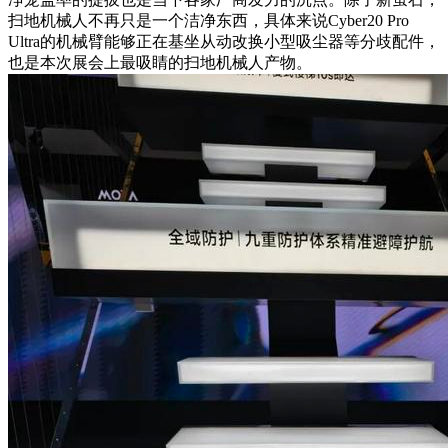
扫地机械人不再只是一个洁净东西，具体来说Cyber20 Pro
Ultra的机械臂能够正在基坐从动改换小型吸尘器等分歧配件，
也是本次展会上最吸睛的扫地机械人产物。