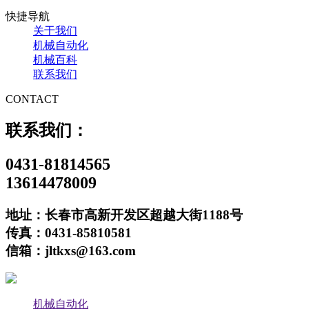
快捷导航
关于我们
机械自动化
机械百科
联系我们
CONTACT
联系我们：
0431-81814565
13614478009
地址：长春市高新开发区超越大街1188号
传真：0431-85810581
信箱：jltkxs@163.com
机械自动化