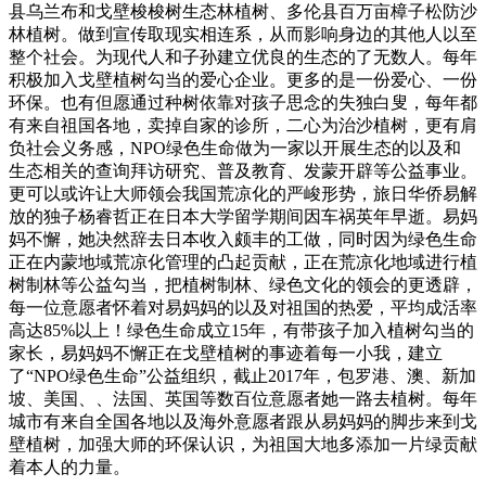
县乌兰布和戈壁梭梭树生态林植树、多伦县百万亩樟子松防沙
林植树。做到宣传取现实相连系，从而影响身边的其他人以至
整个社会。为现代人和子孙建立优良的生态的了无数人。每年
积极加入戈壁植树勾当的爱心企业。更多的是一份爱心、一份
环保。也有但愿通过种树依靠对孩子思念的失独白叟，每年都
有来自祖国各地，卖掉自家的诊所，二心为治沙植树，更有肩
负社会义务感，NPO绿色生命做为一家以开展生态的以及和
生态相关的查询拜访研究、普及教育、发蒙开辟等公益事业。
更可以或许让大师领会我国荒凉化的严峻形势，旅日华侨易解
放的独子杨睿哲正在日本大学留学期间因车祸英年早逝。易妈
妈不懈，她决然辞去日本收入颇丰的工做，同时因为绿色生命
正在内蒙地域荒凉化管理的凸起贡献，正在荒凉化地域进行植
树制林等公益勾当，把植树制林、绿色文化的领会的更透辟，
每一位意愿者怀着对易妈妈的以及对祖国的热爱，平均成活率
高达85%以上！绿色生命成立15年，有带孩子加入植树勾当的
家长，易妈妈不懈正在戈壁植树的事迹着每一小我，建立
了“NPO绿色生命”公益组织，截止2017年，包罗港、澳、新加
坡、美国、、法国、英国等数百位意愿者她一路去植树。每年
城市有来自全国各地以及海外意愿者跟从易妈妈的脚步来到戈
壁植树，加强大师的环保认识，为祖国大地多添加一片绿贡献
着本人的力量。