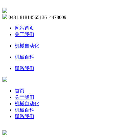
0431-81814565
13614478009
网站首页
关于我们
机械自动化
机械百科
联系我们
首页
关于我们
机械自动化
机械百科
联系我们