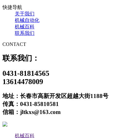
快捷导航
关于我们
机械自动化
机械百科
联系我们
CONTACT
联系我们：
0431-81814565
13614478009
地址：长春市高新开发区超越大街1188号
传真：0431-85810581
信箱：jltkxs@163.com
机械百科