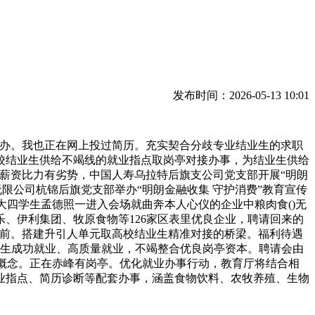
发布时间：2026-05-13 10:01
举办。我也正在网上投过简历。充实契合分歧专业结业生的求职
高校结业生供给不竭线的就业指点取岗亭对接办事，为结业生供给
薪资比力有劣势，中国人寿乌拉特后旗支公司党支部开展“明朗
无限公司杭锦后旗党支部举办“明朗金融收集 守护消费”教育宣传
大四学生孟德照一进入会场就曲奔本人心仪的企业中粮肉食()无
乐、伊利集团、牧原食物等126家区表里优良企业，聘请回来的
台前。搭建升引人单元取高校结业生精准对接的桥梁。福利待遇
业生成功就业、高质量就业，不竭整合优良岗亭资本。聘请会由
新网概念。正在赤峰有岗亭。优化就业办事行动，教育厅将结合相
业指点、简历诊断等配套办事，涵盖食物饮料、农牧养殖、生物