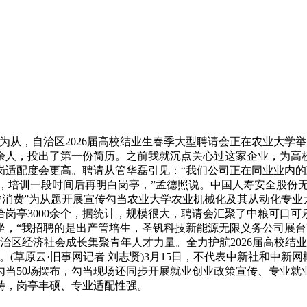
从，自治区2026届高校结业生春季大型聘请会正在农业大学
0余人，投出了第一份简历。之前我就沉点关心过这家企业，为
岗适配度会更高。聘请从管华磊引见：“我们公司正在同业业内的
见，培训一段时间后再明白岗亭，”孟德照说。中国人寿安全股份
护消费”为从题开展宣传勾当农业大学农业机械化及其从动化专业
岗亭3000余个，据统计，规模很大，聘请会汇聚了中粮可口可
坐，“我招聘的是出产管培生，圣钒科技新能源无限义务公司展
治区经济社会成长集聚青年人才力量。全力护航2026届高校结
。(草原云·旧事网记者 刘志贤)3月15日，不代表中新社和中
勾当50场摆布，勾当现场还同步开展就业创业政策宣传、专业就
畴，岗亭丰硕、专业适配性强。