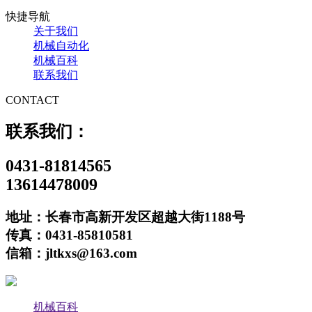
快捷导航
关于我们
机械自动化
机械百科
联系我们
CONTACT
联系我们：
0431-81814565
13614478009
地址：长春市高新开发区超越大街1188号
传真：0431-85810581
信箱：jltkxs@163.com
机械百科