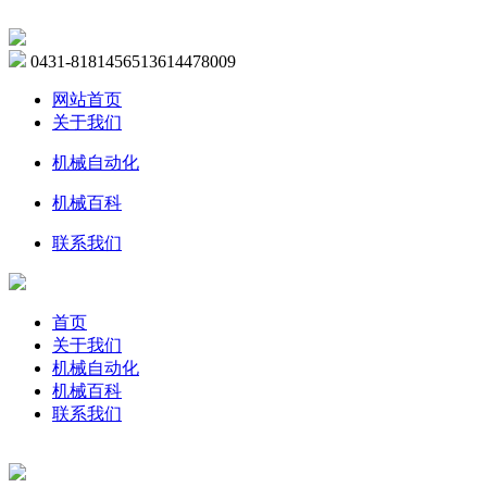
0431-81814565
13614478009
网站首页
关于我们
机械自动化
机械百科
联系我们
首页
关于我们
机械自动化
机械百科
联系我们