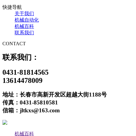
快捷导航
关于我们
机械自动化
机械百科
联系我们
CONTACT
联系我们：
0431-81814565
13614478009
地址：长春市高新开发区超越大街1188号
传真：0431-85810581
信箱：jltkxs@163.com
机械百科