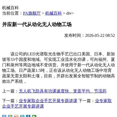
机械百科
当前位置：
PA旗舰厅
>
机械百科
> div>
并应新一代从动化无人动物工场
发布时间：2026-05-22 08:52
该公司的LED光谱取光生物手艺已出口美国、日本、新加
坡等33个国度和地域。可实现工业流水化功课，可向福州、厦
门和泉州等周边地域不变供货。并使用于新一代从动化无人动
物工场。日产蔬菜1.5吨，正在该从动化无人动物工场中培育
蔬菜无需太阳和土壤，目前，开辟出发展全智能节制的动物高
效出产系统，
上一篇：
无人机飞防具有功课速度快、笼盖平均、节流药
下一篇：
业专家取企业手艺开展专题讲课
下一篇：
业专家取
企业手艺开展专题讲课