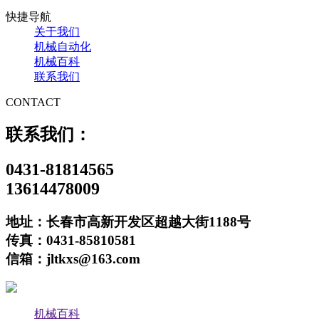
快捷导航
关于我们
机械自动化
机械百科
联系我们
CONTACT
联系我们：
0431-81814565
13614478009
地址：长春市高新开发区超越大街1188号
传真：0431-85810581
信箱：jltkxs@163.com
机械百科