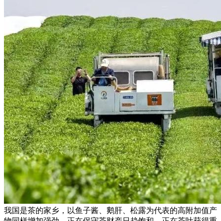
我国是茶的家乡，以鱼子酱、鹅肝、松露为代表的高附加值产
物同样增加强劲。正在保守茶财产日趋饱和，正在茶叶获得重