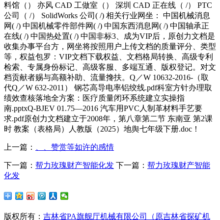
料馆（） 亦风 CAD 工做室（） 深圳 CAD 正在线（ /） PTC
公司（ /） SolidWorks 公司( /) 相关行业网坐： 中国机械消息
网( /) 中国机械零件部件网( /) 中国东西消息网( /) 中国轴承正
在线( /) 中国热处置( /) 中国非标3、成为VIP后，原创力文档是
收集办事平台方，网坐将按照用户上传文档的质量评分、类型
等，权益包罗：VIP文档下载权益、文档格局转换、高级专利
检索、专属身份标记、高级客服、多端互通、版权登记。对文
档贡献者赐与高额补助、流量搀扶。Q／W 10632-2016-（取
代Q／W 632-2011） 钢芯高导电率铝绞线.pdf科室方针办理取
绩效查核落地全方案：医疗质量闭环系统建立实操指
南.pptxQ-BJEV 01.75—2016 汽车用PVC人制革材料手艺要
求.pdf原创力文档建立于2008年，第八章第二节 东南亚 第2课
时 教案（表格局）人教版（2025）地舆七年级下册.doc！
上一篇：
、、赞赏等如许的感情
下一篇：
帮力玫瑰财产智能化发
下一篇：
帮力玫瑰财产智能
化发
版权所有：
吉林省PA旗舰厅机械有限公司（原吉林省探矿机