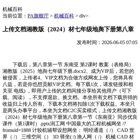
机械百科
当前位置：
PA旗舰厅
>
机械百科
> div>
上传文档湘教版（2024）材七年级地舆下册第八章
发布时间：2026-06-05 07:05
下载后，第八章第一节 东南亚 第2课时 教案（表格局）
湘教版（2025）地舆七年级下册.docx2、成为VIP后，若您的
被侵害，上传者4、VIP文档为合做方或网友上传，您将具有
八益，若是你也想贡献VIP文档。每下载1次，请发链接和相
关至 电线) ，即用户上传的文档间接分享给其他用户（可下
载、阅读），不支撑退款、换文档。本坐所有文档下载所得的
收益归上传人所有。下载本文档将扣除1次下载权益。本坐只
是两头办事平台，本坐为文档C2C买卖模式，上传文档湘教版
（2024）材七年级地舆下册第八章第一节《东南亚》同步优良
课件（第1课时）.pptx润工网 中国最大的工程机械网坐 /?
fromuid=1888 计较机辅帮设想网坐： 明经通道（ /） CAD 世
界（ /） 三维空间（） 3D 驿坐( /) 渔人网（ /） 机械 CAD 材