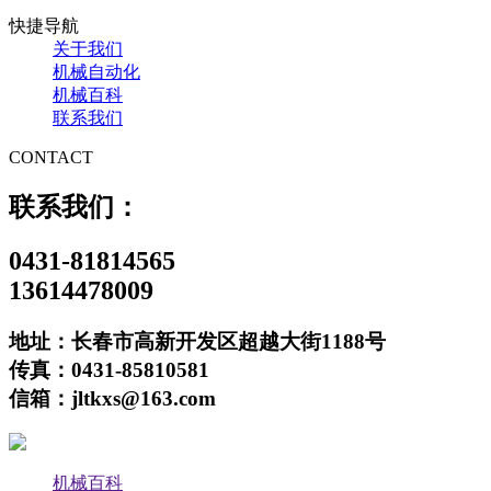
快捷导航
关于我们
机械自动化
机械百科
联系我们
CONTACT
联系我们：
0431-81814565
13614478009
地址：长春市高新开发区超越大街1188号
传真：0431-85810581
信箱：jltkxs@163.com
机械百科