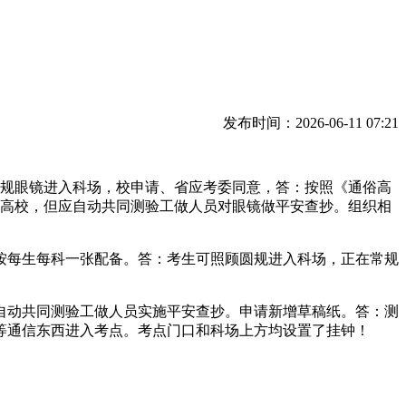
发布时间：2026-06-11 07:21
规眼镜进入科场，校申请、省应考委同意，答：按照《通俗高
关高校，但应自动共同测验工做人员对眼镜做平安查抄。组织相
每生每科一张配备。答：考生可照顾圆规进入科场，正在常规
动共同测验工做人员实施平安查抄。申请新增草稿纸。答：测
等通信东西进入考点。考点门口和科场上方均设置了挂钟！