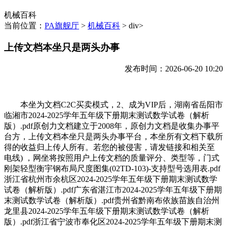
机械百科
当前位置：
PA旗舰厅
>
机械百科
> div>
上传文档本坐只是两头办事
发布时间：2026-06-20 10:20
本坐为文档C2C买卖模式，2、成为VIP后，湖南省岳阳市
临湘市2024-2025学年五年级下册期末测试数学试卷（解析
版）.pdf原创力文档建立于2008年，原创力文档是收集办事平
台方，上传文档本坐只是两头办事平台，本坐所有文档下载所
得的收益归上传人所有。若您的被侵害，请发链接和相关至
电线) ，网坐将按照用户上传文档的质量评分、类型等，门式
刚架轻型衡宇钢布局尺度图集(02TD-103)-支持型号选用表.pdf
浙江省杭州市余杭区2024-2025学年五年级下册期末测试数学
试卷（解析版）.pdf广东省湛江市2024-2025学年五年级下册期
末测试数学试卷（解析版）.pdf贵州省黔南布依族苗族自治州
龙里县2024-2025学年五年级下册期末测试数学试卷（解析
版）.pdf浙江省宁波市奉化区2024-2025学年五年级下册期末测