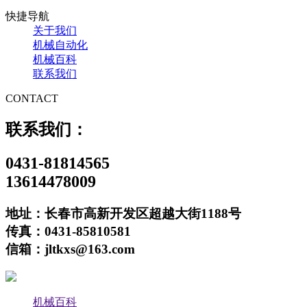
快捷导航
关于我们
机械自动化
机械百科
联系我们
CONTACT
联系我们：
0431-81814565
13614478009
地址：长春市高新开发区超越大街1188号
传真：0431-85810581
信箱：jltkxs@163.com
机械百科