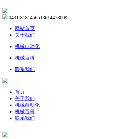
0431-81814565
13614478009
网站首页
关于我们
机械自动化
机械百科
联系我们
首页
关于我们
机械自动化
机械百科
联系我们