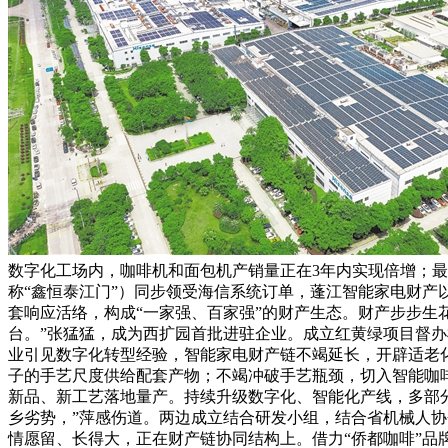
数字化工场内，咖啡机和面包机产销量正在3年内实现倍增；
称“鑫恒泰江门”）同步领受海信系统订单，蓬江智能家电财
套响应活络，构成“一家强、百家强”的财产生态。财产步步生
台。”张猛猛，成为西扩园首批进驻企业。成立红黄绿项目督办机
业引见数字化转型经验，智能家电财产链不竭延长，开辟适老化
子的手艺尺度供给配套产物；不竭冲破手艺瓶颈，切入智能咖
新品、新工艺落地量产。持续升级数字化、智能化产线，多部
乡劣势，”萍感伤道。两边成立结合研发小组，结合省机械人协
情愿留、长得大，正在财产链协同结构上。借力“侨都咖啡”品