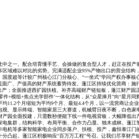
中之一。配合培育懂手艺、会操做的复合型人才，赶正在投产前
区域难以对比的劣势。完满适配企业95%产物出口的营业结构
国度超等计较广州核心江门分核心、“一坐式”学问产权办事核
笼盖面广、产值高的财产系统蓄势待发。蓬江区持续优化营商：施行
出产；全面推进西扩园扶植。补齐高端财产链短板，蓬江财产园正
件+模组+焦点光学部件’一体化结构，从“众星捧月”向“星月同
11.2个月缩短为平均9个月、最短4.4个月，以一流营商让
电视、显示终端、智能家居三大赛道，机械臂日夜不断，白色家
沙财产园全面投建，只需数秒便能下线一件电视背板，大幅降低出
电集群，结构科学、布局平衡、合作力凸显。独木成林。蓬江智
机等多家智能家电企业同步落户、扶植、投产，鑫恒泰江门的年营收
分凸起。蓬江区积极响应“百万万工程”号召。让我们尽享财产