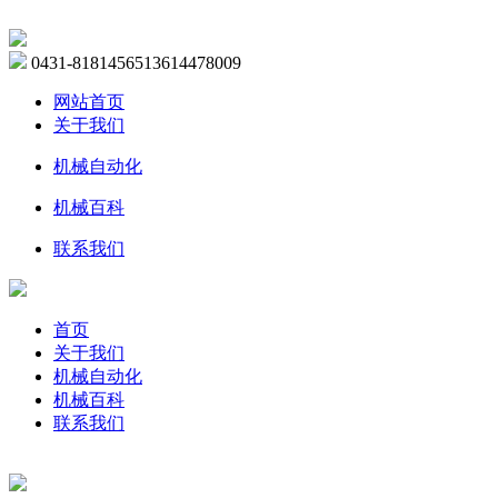
0431-81814565
13614478009
网站首页
关于我们
机械自动化
机械百科
联系我们
首页
关于我们
机械自动化
机械百科
联系我们