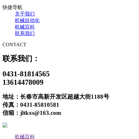
快捷导航
关于我们
机械自动化
机械百科
联系我们
CONTACT
联系我们：
0431-81814565
13614478009
地址：长春市高新开发区超越大街1188号
传真：0431-85810581
信箱：jltkxs@163.com
机械百科