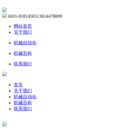
0431-81814565
13614478009
网站首页
关于我们
机械自动化
机械百科
联系我们
首页
关于我们
机械自动化
机械百科
联系我们