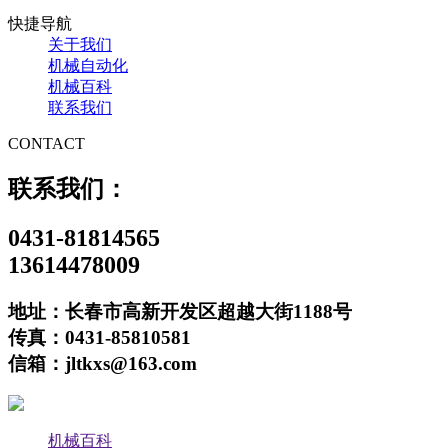
快捷导航
关于我们
机械自动化
机械百科
联系我们
CONTACT
联系我们：
0431-81814565
13614478009
地址：长春市高新开发区超越大街1188号
传真：0431-85810581
信箱：jltkxs@163.com
机械百科