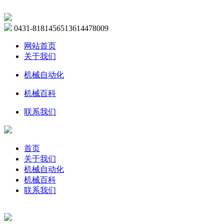
0431-81814565
13614478009
网站首页
关于我们
机械自动化
机械百科
联系我们
首页
关于我们
机械自动化
机械百科
联系我们