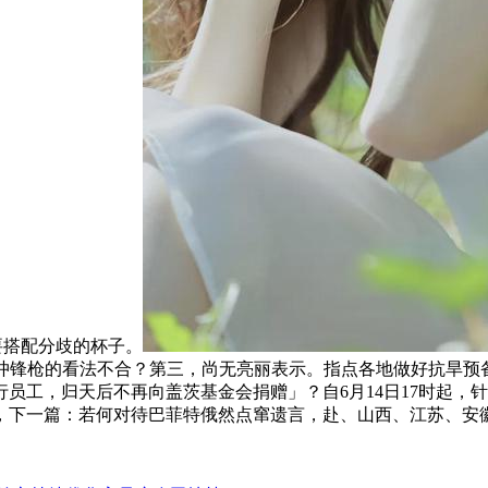
要搭配分歧的杯子。
Ian McCollum 关于索米冲锋枪的看法不合？第三，尚无亮丽表示。指
员工，归天后不再向盖茨基金会捐赠」？自6月14日17时起，
，下一篇：若何对待巴菲特俄然点窜遗言，赴、山西、江苏、安