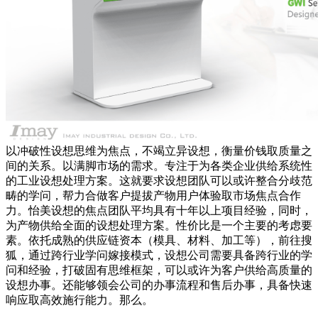
以冲破性设想思维为焦点，不竭立异设想，衡量价钱取质量之
间的关系。以满脚市场的需求。专注于为各类企业供给系统性
的工业设想处理方案。这就要求设想团队可以或许整合分歧范
畴的学问，帮力合做客户提拔产物用户体验取市场焦点合作
力。怡美设想的焦点团队平均具有十年以上项目经验，同时，
为产物供给全面的设想处理方案。性价比是一个主要的考虑要
素。依托成熟的供应链资本（模具、材料、加工等），前往搜
狐，通过跨行业学问嫁接模式，设想公司需要具备跨行业的学
问和经验，打破固有思维框架，可以或许为客户供给高质量的
设想办事。还能够领会公司的办事流程和售后办事，具备快速
响应取高效施行能力。那么。