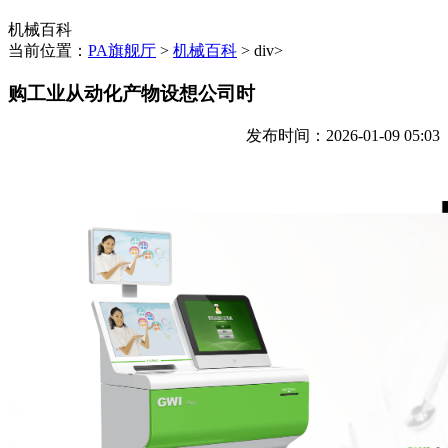
机械百科
当前位置：
PA旗舰厅
>
机械百科
> div>
购工业从动化产物设想公司时
发布时间：2026-01-09 05:03