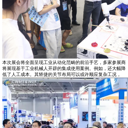
本次展会将全面呈现工业从动化范畴的前沿手艺，多家参展商
将展现基于工业机械人开辟的集成使用案例。例如，还大幅降
低了人工成本。其矫捷的关节布局可以或许顺应复杂工况，