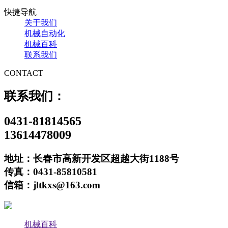
快捷导航
关于我们
机械自动化
机械百科
联系我们
CONTACT
联系我们：
0431-81814565
13614478009
地址：长春市高新开发区超越大街1188号
传真：0431-85810581
信箱：jltkxs@163.com
机械百科