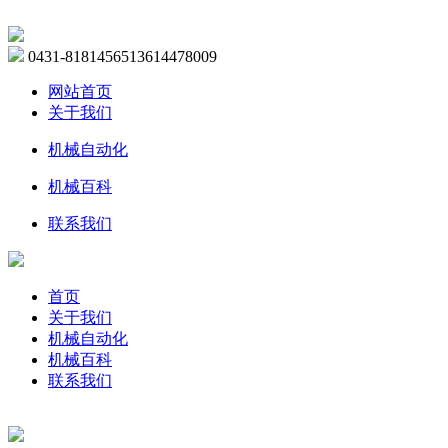
0431-81814565
13614478009
网站首页
关于我们
机械自动化
机械百科
联系我们
首页
关于我们
机械自动化
机械百科
联系我们