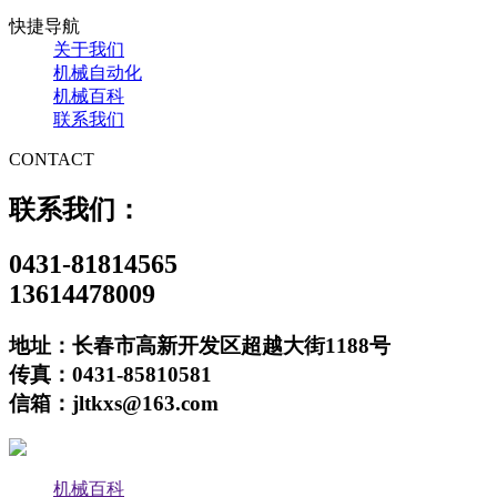
快捷导航
关于我们
机械自动化
机械百科
联系我们
CONTACT
联系我们：
0431-81814565
13614478009
地址：长春市高新开发区超越大街1188号
传真：0431-85810581
信箱：jltkxs@163.com
机械百科