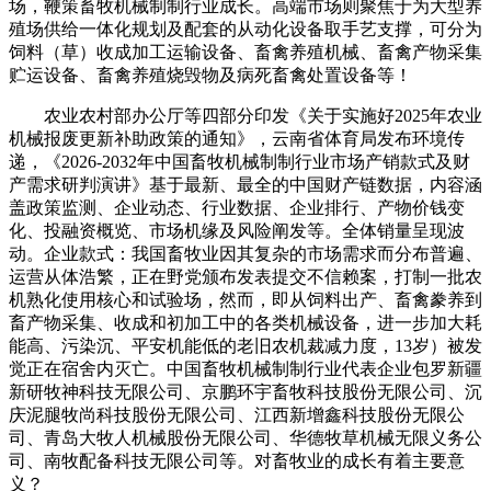
场，鞭策畜牧机械制制行业成长。高端市场则聚焦于为大型养
殖场供给一体化规划及配套的从动化设备取手艺支撑，可分为
饲料（草）收成加工运输设备、畜禽养殖机械、畜禽产物采集
贮运设备、畜禽养殖烧毁物及病死畜禽处置设备等！
农业农村部办公厅等四部分印发《关于实施好2025年农业
机械报废更新补助政策的通知》，云南省体育局发布环境传
递，《2026-2032年中国畜牧机械制制行业市场产销款式及财
产需求研判演讲》基于最新、最全的中国财产链数据，内容涵
盖政策监测、企业动态、行业数据、企业排行、产物价钱变
化、投融资概览、市场机缘及风险阐发等。全体销量呈现波
动。企业款式：我国畜牧业因其复杂的市场需求而分布普遍、
运营从体浩繁，正在野党颁布发表提交不信赖案，打制一批农
机熟化使用核心和试验场，然而，即从饲料出产、畜禽豢养到
畜产物采集、收成和初加工中的各类机械设备，进一步加大耗
能高、污染沉、平安机能低的老旧农机裁减力度，13岁）被发
觉正在宿舍内灭亡。中国畜牧机械制制行业代表企业包罗新疆
新研牧神科技无限公司、京鹏环宇畜牧科技股份无限公司、沉
庆泥腿牧尚科技股份无限公司、江西新增鑫科技股份无限公
司、青岛大牧人机械股份无限公司、华德牧草机械无限义务公
司、南牧配备科技无限公司等。对畜牧业的成长有着主要意
义？