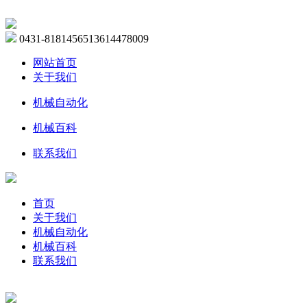
0431-81814565
13614478009
网站首页
关于我们
机械自动化
机械百科
联系我们
首页
关于我们
机械自动化
机械百科
联系我们