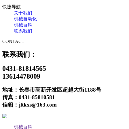
快捷导航
关于我们
机械自动化
机械百科
联系我们
CONTACT
联系我们：
0431-81814565
13614478009
地址：长春市高新开发区超越大街1188号
传真：0431-85810581
信箱：jltkxs@163.com
机械百科