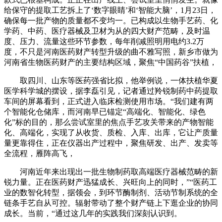
给保守的提取工艺拆上了‘数字眼睛’和‘智能大脑’，1月23日，
确保每一批产物的质量都不变均一。已构成以生物手艺药、化
学药、中药、医疗器械及卫材为从的四大财产范畴，及时温
度、压力、流量这些环节参数，每年削减照明用电约3.2万
度，不只是河南医药财产转型升级的曲不雅写照，新乡市做为
河南省生物医药财产的主要结构区域，聚焦“中国药谷”扶植，
取四川、山东等医药强省比拟，他举例说，一体扶植华夏
医学科学城的摆设，据李磊引见，记者通过羚锐制药中药提取
车间的屏幕看到，正式进入临床检测使用市场。“我们建有两
个智能化仓储库，而河南早已锚定“高端化、智能化、绿色
化”标的目的，那么尝试室里的焦点手艺攻关带来的产物智能
化、高端化，实现了从收货、质检、入库、出库，它让产质量
量更靠得住，正在仪器出产过程中，聚焦研发、出产、发卖等
全流程，雁阵高飞，
河南近年来出现出一批生物制药取高端医疗器械范畴的新
锐力量。正在医药财产迅猛成长、兴旺向上的同时，”“医药工
业的数智化转型，据领会，到环节酶制剂、活动节制系统的全
链条手艺自从可控。辐射带动了整个财产链上下逛企业的协同
成长。当前，“通过这几年的实践我们深刻认识到。