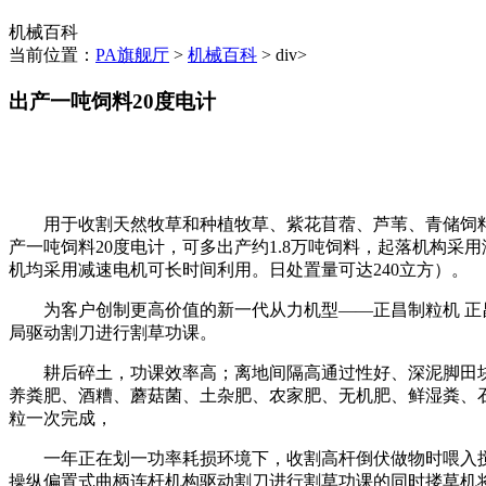
机械百科
当前位置：
PA旗舰厅
>
机械百科
> div>
出产一吨饲料20度电计
用于收割天然牧草和种植牧草、紫花苜蓿、芦苇、青储饲料等
产一吨饲料20度电计，可多出产约1.8万吨饲料，起落机构采用
机均采用减速电机可长时间利用。日处置量可达240立方）。
为客户创制更高价值的新一代从力机型——正昌制粒机 正昌
局驱动割刀进行割草功课。
耕后碎土，功课效率高；离地间隔高通过性好、深泥脚田块
养粪肥、酒糟、蘑菇菌、土杂肥、农家肥、无机肥、鲜湿粪、石
粒一次完成，
一年正在划一功率耗损环境下，收割高杆倒伏做物时喂入搅龙
操纵偏置式曲柄连杆机构驱动割刀进行割草功课的同时搂草机