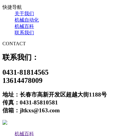
快捷导航
关于我们
机械自动化
机械百科
联系我们
CONTACT
联系我们：
0431-81814565
13614478009
地址：长春市高新开发区超越大街1188号
传真：0431-85810581
信箱：jltkxs@163.com
机械百科